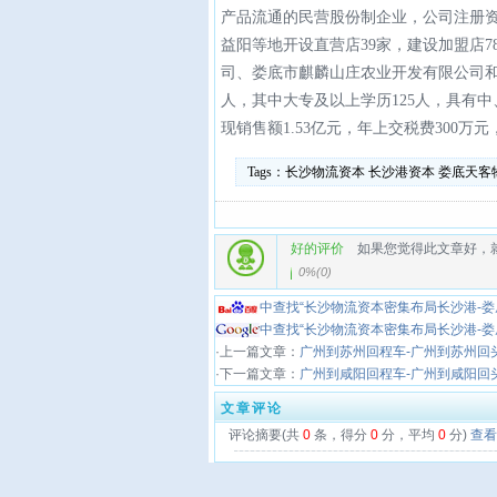
产品流通的民营股份制企业，公司注册资本
益阳等地开设直营店39家，建设加盟店
司、娄底市麒麟山庄农业开发有限公司和
人，其中大专及以上学历125人，具有中
现销售额1.53亿元，年上交税费300万元
Tags：
长沙物流资本
长沙港资本
娄底天客
好的评价
如果您觉得此文章好，
0%
(
0
)
中查找“长沙物流资本密集布局长沙港-
中查找“长沙物流资本密集布局长沙港-
·上一篇文章：
广州到苏州回程车-广州到苏州回
·下一篇文章：
广州到咸阳回程车-广州到咸阳回
文章评论
评论摘要(共
0
条，得分
0
分，平均
0
分)
查看