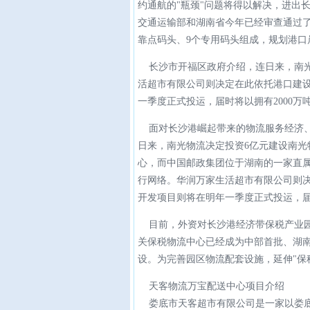
约通航的"瓶颈"问题将得以解决，进出
交通运输部和湖南省今年已经审查通过了
靠点码头、9个专用码头组成，规划港口
长沙市开福区政府介绍，连日来，南光
活超市有限公司则决定在此依托港口建
一季度正式投运，届时将以拥有2000
面对长沙港崛起带来的物流服务经济、
日来，南光物流决定投资6亿元建设南
心，而中国邮政集团位于湖南的一家直
行网络。华润万家生活超市有限公司则
开发项目则将在明年一季度正式投运，届
目前，外资对长沙港经济带保税产业园
关保税物流中心已经成为中部首批、湖南
设。为完善园区物流配套设施，延伸"保
天客物流万宝配送中心项目介绍
娄底市天客超市有限公司是一家以娄底