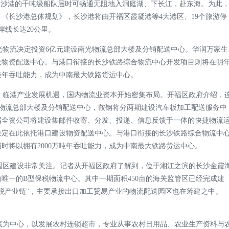
长沙港的千吨级船队届时可畅通无阻地入洞庭湖、下长江，赴东海。为此
《长沙港总体规划》，长沙港将由开福区霞凝港等4大港区、19个旅游停
岸线长达20公里。
物流决定投资6亿元建设南光物流总部大楼及分销配送中心。华润万家生
设物资配送中心。与港口衔接的长沙铁路综合物流中心开发项目则将在明
万吨年吞吐能力，成为中南最大铁路货运中心。
临港产业发展机遇，国内物流业资本开始密集布局。开福区政府介绍，
光物流总部大楼及分销配送中心，鞍钢将分两期建设汽车板加工配送服务中
属全资公司将建设集邮件收寄、分发、投递、信息反馈于一体的快捷物流
决定在此依托港口建设物资配送中心。与港口衔接的长沙铁路综合物流中
时将以拥有2000万吨年吞吐能力，成为中南最大铁路货运中心。
区建设非常关注。记者从开福区政府了解到，位于湘江之滨的长沙金霞
唯一的B型保税物流中心。其中一期面积450亩的海关监管区已经完成建
税产业链"，主要承接出口加工贸易产业的物流配送园区也在筹建之中。
为中心，以发展农村连锁超市，专业从事农村日用品、农业生产资料与