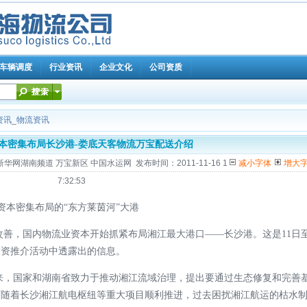
车辆调度
行业资讯
企业文化
公司资质
资讯
_
物流资讯
本密集布局长沙港-娄底天客物流万宝配送介绍
湖南频道 万宝新区 中国水运网 发布时间：2011-11-16 1
减小字体
增大
7:32:53
本密集布局的“东方莱茵河”大港
善，国内物流业资本开始抓紧布局湘江最大港口——长沙港。这是11日
投资推介活动中透露出的信息。
，国家和湖南省致力于推动湘江流域治理，提出要通过生态修复和完善
而随着长沙湘江航电枢纽等重大项目顺利推进，过去困扰湘江航运的枯水