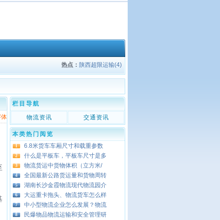
热点：
陕西超限运输(4)
栏目导航
字体
物流资讯
交通资讯
本类热门阅览
6.8米货车车厢尺寸和载重参数
1
什么是平板车，平板车尺寸是多
2
物流货运中货物体积（立方米/
3
至
全国最新公路货运量和货物周转
4
湖南长沙金霞物流现代物流园介
5
大运重卡拖头、物流货车怎么样
6
基
中小型物流企业怎么发展？物流
7
制
民爆物品物流运输和安全管理研
8