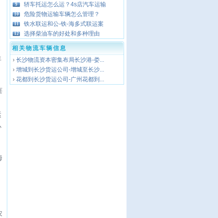
，
轿车托运怎么运？4s店汽车运输
9
危险货物运输车辆怎么管理？
10
铁水联运和公-铁-海多式联运案
11
选择柴油车的好处和多种理由
12
相关物流车辆信息
年
›
长沙物流资本密集布局长沙港-娄...
›
增城到长沙货运公司-增城至长沙...
›
花都到长沙货运公司-广州花都到...
连
运
心
海
农