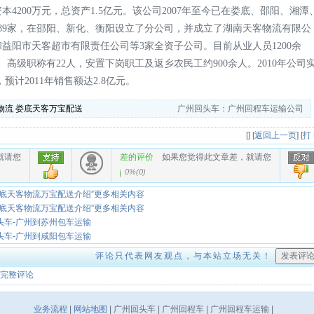
4200万元，总资产1.5亿元。该公司2007年至今已在娄底、邵阳、湘潭
789家，在邵阳、新化、衡阳设立了分公司，并成立了湖南天客物流有限公
益阳市天客超市有限责任公司等3家全资子公司。目前从业人员1200余
、高级职称有22人，安置下岗职工及返乡农民工约900余人。2010年公司
，预计2011年销售额达2.8亿元。
物流
娄底天客万宝配送
广州回头车：广州回程车运输公司
[
] [
返回上一页
] [
打
就请您
差的评价
如果您觉得此文章差，就请您
0%
(
0
)
娄底天客物流万宝配送介绍”更多相关内容
娄底天客物流万宝配送介绍”更多相关内容
头车-广州到苏州包车运输
头车-广州到咸阳包车运输
评论只代表网友观点，与本站立场无关！
完整评论
业务流程
|
网站地图
| 广州回头车 | 广州回程车 | 广州回程车运输 |