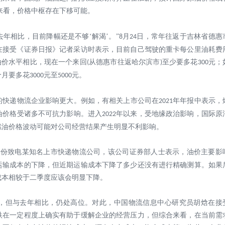
来看，价格中枢存在下移可能。
去年相比，目前降幅还是不够
‘解渴’。”
月
日，常年往返于吉林省德惠
8
24
在接受《证券日报》记者采访时表示，目前自己驾驶的重卡每公里油耗费
油价水平相比，现在一个来回
从德惠市往返哈尔滨市
至少要多花
元；
(
)
300
个月要多花
元至
元。
3000
5000
的快递物流企业影响更大。例如，有相关上市公司在
年年报中表示，
2021
油价格受诸多不可抗力影响。进入
年以来，受地缘政治影响，国际原
2022
燃油价格波动可能对公司经营结果产生明显不利影响。
身份致电某知名上市快递物流公司，该公司证券部人士表示，油价主要影
运输成本的下降，但近期运输成本下降了多少还没有进行精确测算。如果
成本相较于二季度应该会明显下降。
，但与去年相比，仍处高位。对此，中国物流信息中心研究员胡焓在接
跌在一定程度上确实有助于缓解企业的经营压力，但综合来看，在当前需