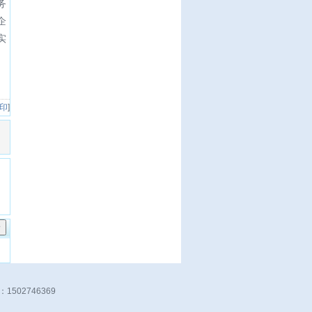
务
企
实
 印
]
：1502746369