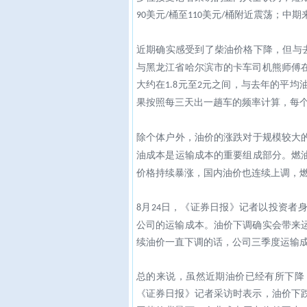
美元
桶至
美元
桶附近震荡；中期
90
/
110
/
近期确实感受到了柴油价格下降，但与
与黑龙江省哈尔滨市的卡车司机熊师傅
大约在
元至
元之间，与去年的平均
1.8
2
果按照每三天出一趟车的频率计算，每
除个体户外，油价的涨跌对于规模较大
油成本是运输成本的重要组成部分。燃
价格持续暴涨，国内油价也连续上调，
月
日，《证券日报》记者以投资者
8
24
公司的运输成本。油价下调确实会带来
续油价一直下调的话，公司三季度运输
总的来说，虽然近期油价已经有所下降
《证券日报》记者采访时表示，油价下