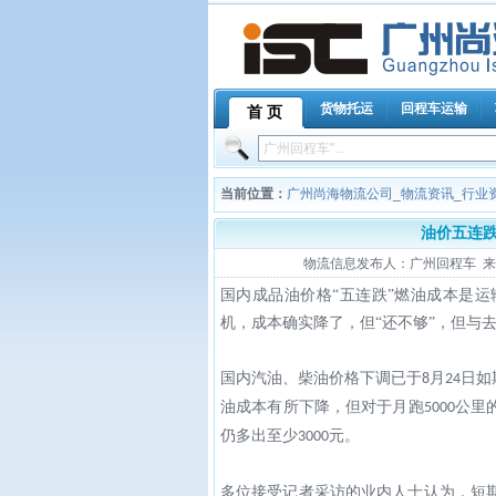
货物托运
回程车运输
首 页
当前位置：
广州尚海物流公司
_
物流资讯
_
行业
油价五连跌
物流信息发布人：广州回程车 来源：证
国内成品油价格
“五连跌”
燃油成本是运
机，
成本确实降了，但“还不够”
，
但与
国内汽油、柴油价格下调已于
月
日如
8
24
油成本有所下降，但对于月跑
公里
5000
仍多出至少
元。
3000
多位接受记者采访的业内人士认为，短