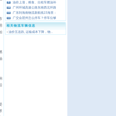
油价上涨，粮食、出租车燃油补
9
广州环城高速公路东南西北环路
10
广东到海南物流新航线15海里：
11
广交会琶州怎么停车？停车位够
12
市
用
相关物流车辆信息
如
›
油价五连跌, 运输成本下降，物...
燃
油
响
后
受
求