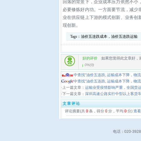
回落的背景下，企业成本压力依然不小
必要修炼好内功。一方面要节流，减少
业在供应链上下游的模式创新、业务创
现创新。
Tags：
油价五连跌成本，油价五连跌运输
好的评价
如果您觉得此文章好，
0%
(
0
)
中查找“油价五连跌, 运输成本下降，物
中查找“油价五连跌, 运输成本下降，物
·上一篇文章：
运输业受疫情影响严重，全国货
·下一篇文章：
深圳高速公路实行中型以上客货
文章评论
评论摘要(共
0
条，得分
0
分，平均
0
分)
查看
电话：020-39280