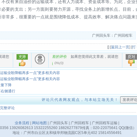
，不仅有来自油价的运输成本，还有人力成本、资金成本等。为此，企业
非必要的支出；另一方面则要努力开源，寻找业务上的新增长点。目前，
新非常多，很重要的一点就是围绕降低成本、提高效率、解决痛点问题来
广州回头车：广州回程车
[
] [
返回上一页
] [
打
就请您
差的评价
如果您觉得此文章差，就请您
0%
(
0
)
流运输业盼降幅再多一点”更多相关内容
流运输业盼降幅再多一点”更多相关内容
运量下降
车右侧通行
评论只代表网友观点，与本站立场无关！
完整评论
业务流程
|
网站地图
| 广州回头车 | 广州回程车 | 广州回程车运输 |
356 13926082613 15322255260 18826277879传真：020-22075641 QQ(微信）
地址：广州市白云区太和镇华邦物流园C区5单元402 15814556491