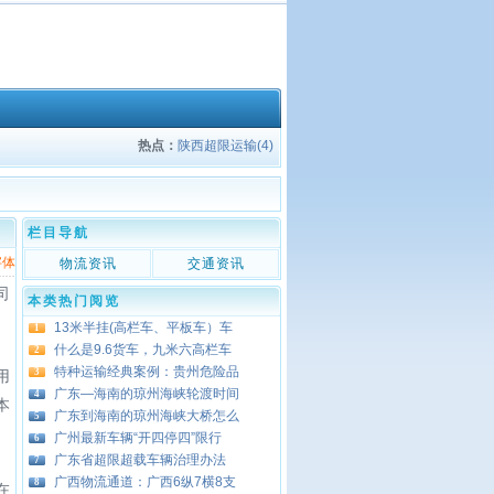
热点：
陕西超限运输(4)
栏目导航
字体
物流资讯
交通资讯
司
本类热门阅览
13米半挂(高栏车、平板车）车
1
什么是9.6货车，九米六高栏车
2
特种运输经典案例：贵州危险品
3
用
广东—海南的琼州海峡轮渡时间
4
本
广东到海南的琼州海峡大桥怎么
5
广州最新车辆“开四停四”限行
6
广东省超限超载车辆治理办法
7
广西物流通道：广西6纵7横8支
8
在