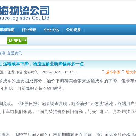
车辆调度
行业资讯
企业文化
公司资质
资讯
_
交通资讯
, 运输成本下降，物流运输业盼降幅再多一点
券日报 发布时间：2022-08-25 11:51:31
减小字体
增大
输成本的重要组成部分，油价下调确实会带来运输成本的下降，但卡车
去年相比，目前降幅还是不够
‘解渴’。
期兑现。《证券日报》记者调查发现，随着油价“五连跌”落地，终端用户
的卡车司机们来说，当前的柴油价格依旧偏高，与去年相比，月均用油成
期来看，围绕产油国之间的供应预期博弈正在加剧，预计国际原油价格或