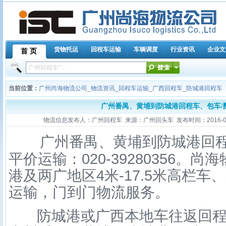
货物托运
回程车运输
车辆调度
行业资讯
企业文
首 页
当前位置：
广州尚海物流公司
_
物流资讯
_
回程车运输
_
广西回程车
_
防城港回程车
广州番禺、黄埔到防城港回程车、包车/
物流信息发布人：广州回程车 来源：广州回头车 发布时间：2016-03-25
广州番禺、黄埔到
防城港
回
平价运输：
020-39280356
。尚海
港
及两广地区
4
米
-17.5
米高栏车、
运输，门到门物流服务。
防城港
或广西本地车往返回