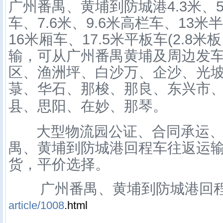
广州番禺、黄埔到
防城港
4.3
米、
车、
7.6
米、
9.6
米高栏车、
13
米半
16
米厢车、
17.5
米平板车
(2.8
米板
输，可从广州番禺黄埔及周边发
区、渔洲坪、白沙万、企沙、光
菉、华石、那梭、那良、东兴市
。
县、思阳、在妙、那琴
大型物流园公证、合同承运
禺、黄埔到
防城港
回程车往返运
货，平价选择。
广州番禺、黄埔到
防城港
回
article/1008
.html