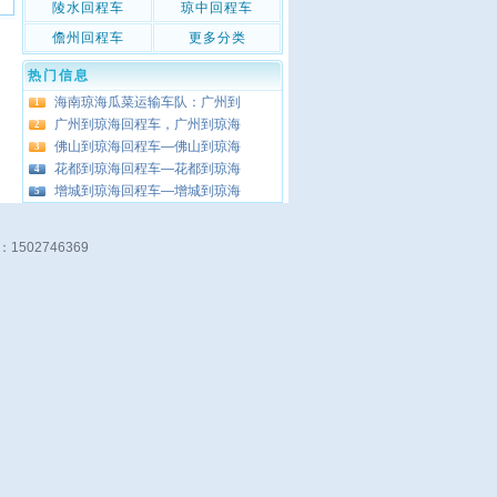
陵水回程车
琼中回程车
儋州回程车
更多分类
热门信息
海南琼海瓜菜运输车队：广州到
1
广州到琼海回程车，广州到琼海
2
佛山到琼海回程车—佛山到琼海
3
花都到琼海回程车—花都到琼海
4
增城到琼海回程车—增城到琼海
5
：1502746369