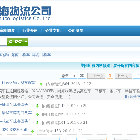
车辆调度
行业资讯
企业文化
公司资质
车运输
_
海南回程车
_
琼海回程车
关闭所有内容预览
|
展开所有内容预
总数：5
30
上一页
1
下一页
、往返运输，整车配货
364 |
2013-12-22
[内容预览]
往返回程运输：020-39280356，尚海物流提供高栏车、平板车、厢式车、半挂车整
[阅读全文
物流园公证、合同承运、安全便捷。 【...
—佛山至琼海回头车
142 |
2011-05-29
[内容预览]
—增城至琼海回头车
96 |
2011-05-27
[内容预览]
—花都至琼海回头车
101 |
2011-05-21
[内容预览]
-39280356
153 |
2010-11-29
[内容预览]