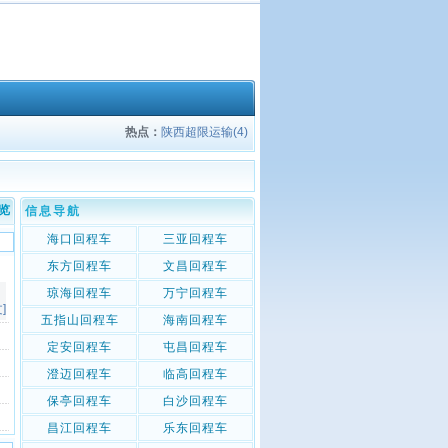
热点：
陕西超限运输(4)
览
信息导航
海口回程车
三亚回程车
东方回程车
文昌回程车
琼海回程车
万宁回程车
]
五指山回程车
海南回程车
定安回程车
屯昌回程车
澄迈回程车
临高回程车
保亭回程车
白沙回程车
昌江回程车
乐东回程车