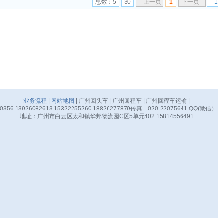
总数：5
30
上一页
1
下一页
业务流程
|
网站地图
| 广州回头车 | 广州回程车 | 广州回程车运输 |
356 13926082613 15322255260 18826277879传真：020-22075641 QQ(微信）
地址：广州市白云区太和镇华邦物流园C区5单元402 15814556491