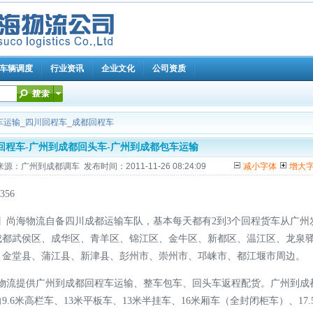
车辆调度
行业资讯
企业文化
公司资质
车运输
_
四川回程车
_
成都回程车
回程车-广州到成都回头车-广州到成都包车运输
州到成都调车 发布时间：2011-11-26 08:24:09
减小字体
增大
56
】尚海物流自备四川成都运输车队，基本每天都有2到3个回程货车从广州
成都武侯区、成华区、青羊区、锦江区、金牛区、新都区、温江区、龙泉
、金堂县、蒲江县、新津县、彭州市、崇州市、邛崃市、都江堰市周边。
物流提供广州到成都回程车运输、整车包车、回头车返程配货。广州到成
6米高栏车、13米平板车、13米半挂车、16米厢车（全封闭柜车）、17.