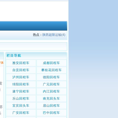
热点：
陕西超限运输(4)
栏目导航
字体
雅安回程车
成都回程车
自贡回程车
攀枝花回程车
泸州回程车
德阳回程车
发
绵阳回程车
广元回程车
驿
遂宁回程车
内江回程车
乐山回程车
南充回头车
宜宾回头车
眉山回程车
都
广安回程车
巴中回程车
5