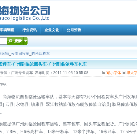
车辆调度
行业资讯
企业文化
公司资质
车运输
_
云南回程车
_
临沧回程车
回程车-广州到临沧回头车-广州到临沧整车包车
广州专业调车 发布时间：2011-11-05 10:55:08
减小字体
增大
56
】尚海物流自备临沧运输车队，基本每天都有2到3个回程货车从广州发车
| 云县| 永德县| 镇康县| 双江拉祜族佤族布朗族傣族自治县| 耿马傣族佤
边。
物流提供广州到临沧回程车运输、整车包车、回头车返程配货。广州到临
7.8米、9.6米高栏车、13米平板车、13米半挂车、16米厢车、17.5米平