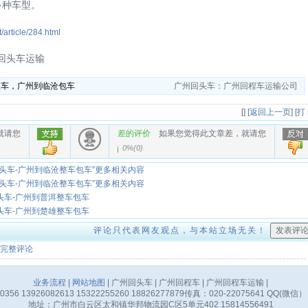
多种车型。
t/article/284.html
回头车运输
程车，广州到临沧包车
广州回头车：广州回程车运输公司
[
] [
返回上一页
] [
打
就请您
差的评价
如果您觉得此文章差，就请您
0%
(
0
)
头车-广州到临沧整车包车”更多相关内容
头车-广州到临沧整车包车”更多相关内容
头车-广州到普洱整车包车
头车-广州到楚雄整车包车
评论只代表网友观点，与本站立场无关！
完整评论
业务流程
|
网站地图
| 广州回头车 | 广州回程车 | 广州回程车运输 |
356 13926082613 15322255260 18826277879传真：020-22075641 QQ(微信）
地址：广州市白云区太和镇华邦物流园C区5单元402 15814556491