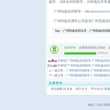
板车、18米全封闭柜车、20米拖头车等
广州到临沧回程车：
http://www.iscwl.ne
广州到临沧调车公司提供广州至临沧
Tags：
广州到临沧回头车，广州到临沧回
好的评价
如果您觉得此文章好，
100%
(
1
)
中查找“广州到临沧回程车-广州到临沧回
中查找“广州到临沧回程车-广州到临沧回
·上一篇文章：
广州到普洱回程车-广州到普洱回
·下一篇文章：
广州到楚雄回程车-广州到楚雄回
文章评论
评论摘要(共
0
条，得分
0
分，平均
0
分)
查看
电话：020-39280