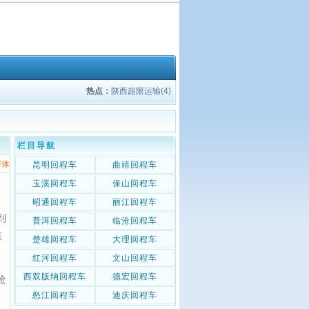
热点：
陕西超限运输(4)
栏目导航
字体
昆明回程车
曲靖回程车
玉溪回程车
保山回程车
昭通回程车
丽江回程车
到
普洱回程车
临沧回程车
族
楚雄回程车
大理回程车
红河回程车
文山回程车
西双版纳回程车
德宏回程车
沧
怒江回程车
迪庆回程车