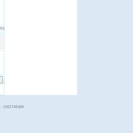
 印
]
：1502746369