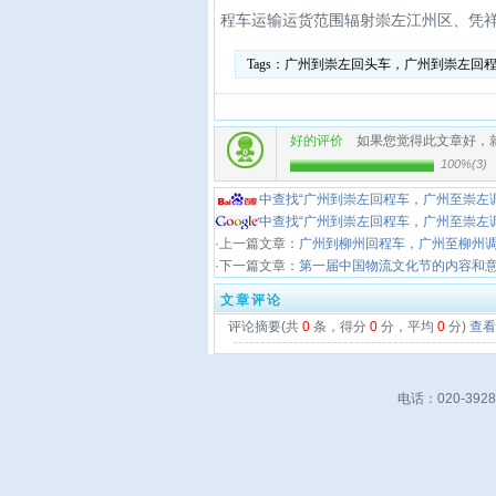
程车运输运货范围辐射崇左江州区、凭
Tags：
广州到崇左回头车，广州到崇左回
好的评价
如果您觉得此文章好，
100%
(
3
)
中查找“广州到崇左回程车，广州至崇左
中查找“广州到崇左回程车，广州至崇左
·上一篇文章：
广州到柳州回程车，广州至柳州
·下一篇文章：
第一届中国物流文化节的内容和
文章评论
评论摘要(共
0
条，得分
0
分，平均
0
分)
查看
电话：020-39280