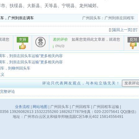
祥市、扶绥县、大新县、天等县、宁明县、龙州城郊。
程车，广州到崇左调车
广州回头车：广州到崇左回程车
[
] [
返回上一页
] [
打
就请您
差的评价
如果您觉得此文章差，就请您
0%
(
0
)
调车，到崇左回头车运输”更多相关内容
调车，到崇左回头车运输”更多相关内容
调车，到柳州回头车
意义
评论只代表网友观点，与本站立场无关！
完整评论
业务流程
|
网站地图
| 广州回头车 | 广州回程车 | 广州回程车运输 |
356 13926082613 15322255260 18826277879传真：020-22075641 QQ(微信）
地址：广州市白云区太和镇华邦物流园C区5单元402 15814556491