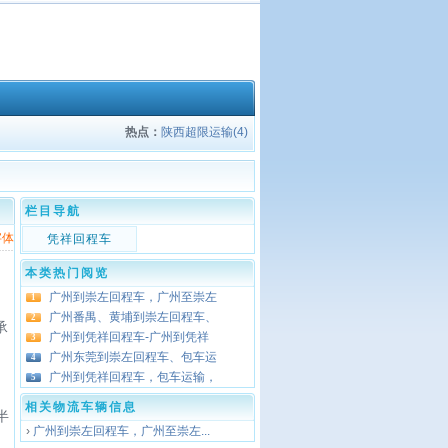
热点：
陕西超限运输(4)
栏目导航
字体
凭祥回程车
本类热门阅览
广州到崇左回程车，广州至崇左
1
广州番禺、黄埔到崇左回程车、
2
承
广州到凭祥回程车-广州到凭祥
3
广州东莞到崇左回程车、包车运
4
广州到凭祥回程车，包车运输，
5
相关物流车辆信息
半
›
广州到崇左回程车，广州至崇左...