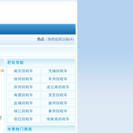
热点：
陕西超限运输(4)
栏目导航
字体
南京回程车
无锡回程车
徐州回程车
常州回程车
苏州回程车
连云港回程车
南通回程车
淮安回程车
盐城回程车
扬州回程车
镇江回程车
泰州回程车
桥
宿迁回程车
张家港回程车
本类热门阅览