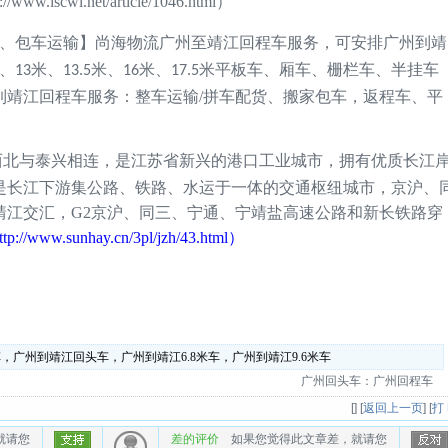
://www.iscwl.net/article/10
46
.html
）
靖江
靖
、包车运输】尚海物流广州至
回程车服务，可安排广州到
、
米、
米、
米、
米平板车、厢车、栅栏车、半挂车
13
13.5
16
17.5
到
靖江
回程车服务：整车运输/拼车配货、搬家包车，返程车、平
西北与泰兴相连，是江苏省新兴的港口工业城市，拥有优质长江
市是长江下游集公路、铁路、水运于一体的交通枢纽城市，京沪、
靖江交汇，G2京沪、同三、宁通、宁靖盐高速公路和新长铁路穿
ttp://www.sunhay.cn/3pl/jzh/
43
.html
）
广州到靖江回头车，广州到靖江6.8米车，广州到靖江9.6米车
广州回头车：广州回程车
[
] [
返回上一页
] [
打
就请您
差的评价
如果您觉得此文章差，就请您