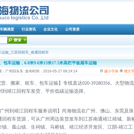
车辆调度
行业资讯
企业文化
公司资质
车运输
_
江苏回程车
_
南通回程车
包车运输，6.8米9.6米13米17.5米高栏平板厢车运输
回头车 发布时间：2016-05-27 08:24:14
减小字体
增大
。大型物流
配货、搬家、租车、包车运输】专线直达
020-39280356
州到
靖江
低碳运输
回程车发货、平价
选择。
靖江
、佛山、东莞
广州到
回程车服务说明】尚海物流在广州
及珠
通
江苏
南通靖江
靖城、新
回程车货源，可从广州周边装货发车到
市镇、孤山镇、生祠镇、马桥镇、靖江经济开发区、江阴-靖江工