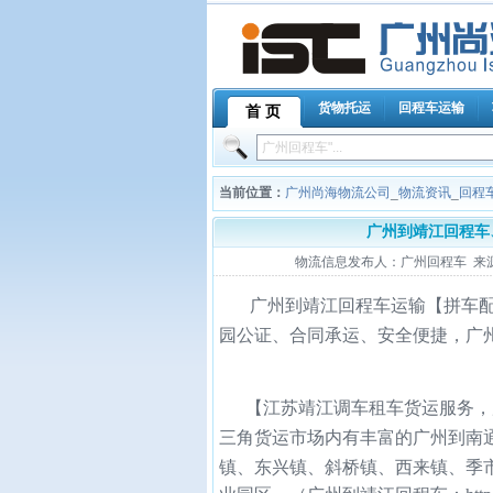
货物托运
回程车运输
首 页
当前位置：
广州尚海物流公司
_
物流资讯
_
回程
广州到靖江回程车、
物流信息发布人：广州回程车 来源：广州
靖江
广州到
回程车运输【拼车
园公证、合同承运、安全便捷，广
江苏
靖江
【
调车租车货运服务，
南
三角货运市场内有丰富的广州到
镇、东兴镇、斜桥镇、西来镇、季