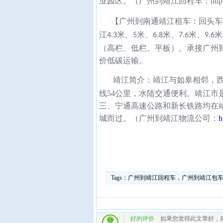
业园区
靖江
http
。（广州到
回程车：
南通靖江
【广州到
租车：回头车
江
米、
米、
米、
米、
米
4.3
5
6.8
7.6
9.6
（高栏、低栏、平板）。承接广州
价低碳运输。
靖江
简介：
靖江与如皋相邻，
线54公里，水陆交通便利。靖江
三、宁通高速公路和新长铁路均在
城而过。
靖江
物流公司
h
（广州到
：
Tags：
广州到靖江回程车，广州到靖江包车，
好的评价
如果您觉得此文章好，